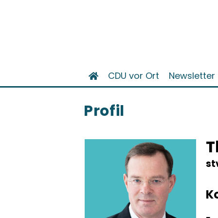
CDU vor Ort
Newsletter
Profil
T
st
K