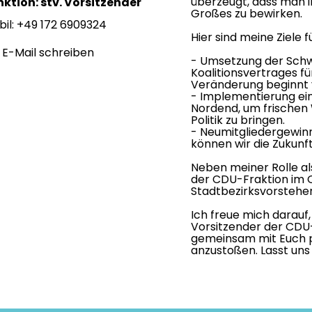
überzeugt, dass man 
nktion: stv. Vorsitzender
Großes zu bewirken.
il: +49 172 6909324
Hier sind meine Ziele 
E-Mail schreiben
- Umsetzung der Sch
Koalitionsvertrages f
Veränderung beginnt 
- Implementierung ei
Nordend, um frischen 
Politik zu bringen.
- Neumitgliedergewi
können wir die Zukunft
Neben meiner Rolle als
der CDU-Fraktion im O
Stadtbezirksvorsteher 
Ich freue mich darauf,
Vorsitzender der CDU
gemeinsam mit Euch 
anzustoßen. Lasst un