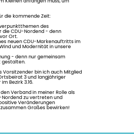
im Kleinen anfangen muss, um
für die kommende Zeit:
werpunktthemen des
ür die CDU-Nordend - denn
vor Ort.
nes neuen CDU-Markenauftritts im
Wind und Modernität in unsere
nnung - denn nur gemeinsam
 gestalten.
 Vorsitzender bin ich auch Mitglied
rtsbeirat 3 und langjähriger
im Bezirk 3.16.
 den Verband in meiner Rolle als
-Nordend zu vertreten und
positive Veränderungen
s zusammen Großes bewirken!