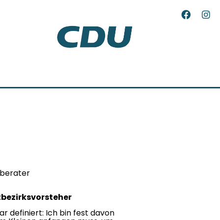
berater
bezirksvorsteher
ar definiert: Ich bin fest davon