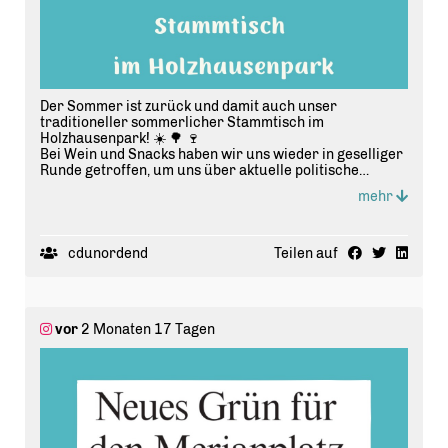
Der Sommer ist zurück und damit auch unser
traditioneller sommerlicher Stammtisch im
Holzhausenpark! ☀️ 🌳 🍷
Bei Wein und Snacks haben wir uns wieder in geselliger
Runde getroffen, um uns über aktuelle politische
Themen auszutauschen.
mehr
Was ein schöner Abend! ✨
CDU
CDU Frankfurt
cdunordend
Teilen auf
Frankfurt Nordend
Politik
vor
2 Monaten 17 Tagen