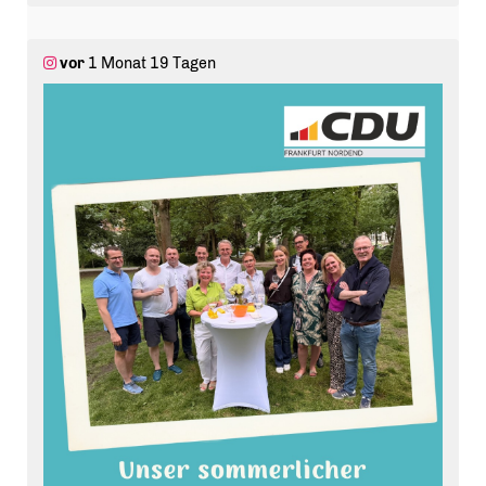
#
CDU
#
Frankfurt
#
cdunordend
vor
1 Monat 19 Tagen