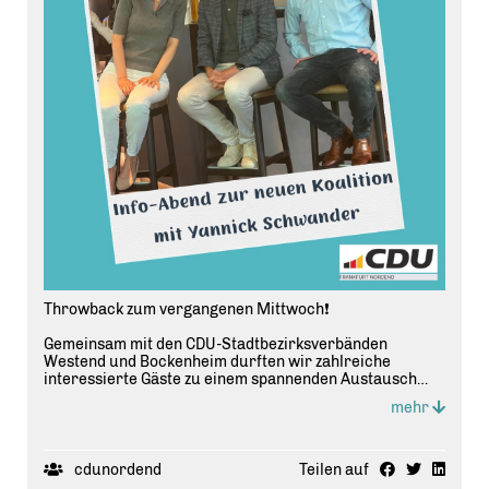
Throwback zum vergangenen Mittwoch❗️
Gemeinsam mit den CDU-Stadtbezirksverbänden
Westend und Bockenheim durften wir zahlreiche
interessierte Gäste zu einem spannenden Austausch
begrüßen. Nach dem Impulsvortrag von Yannick
mehr
Schwander zur neuen Frankfurter Koalition und den
verkehrspolitischen Schwerpunkten entwickelte sich
eine lebhafte Diskussion mit vielen guten Fragen und
Anregungen.
cdunordend
Teilen auf
Vielen Dank an alle, die dabei waren! 🙌