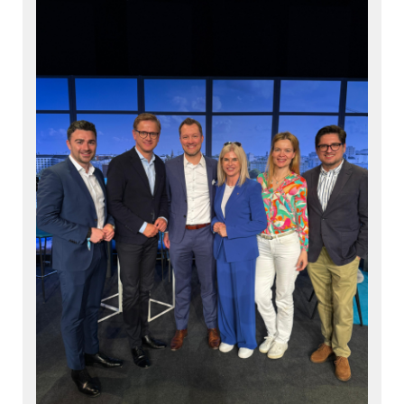
Wernigerode für Engagement und starke
kommunalpolitische Arbeit.
Gemeinsam setzen wir uns weiterhin mit Herz,
Sachverstand und Teamgeist für die Menschen im
Frankfurter Nordend ein. 💪
#
CDU
#
CDUFrankfurt
#
Frankfurt
#
Ortsbeirat3
#
Kommunalpolitik