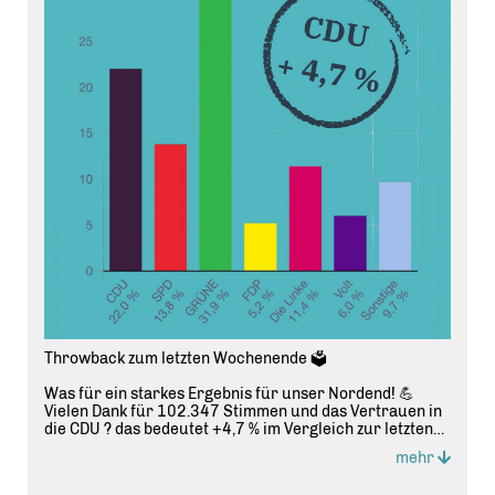
Throwback zum letzten Wochenende 🗳️
Was für ein starkes Ergebnis für unser Nordend! 💪
Vielen Dank für 102.347 Stimmen und das Vertrauen in
die CDU ? das bedeutet +4,7 % im Vergleich zur letzten
Kommunalwahl, bei der wir noch bei 17,3 % lagen. 📈
mehr
Dieser Rückenwind ist für uns Ansporn, weiter mit voller
Energie für unseren Stadtteil zu arbeiten.