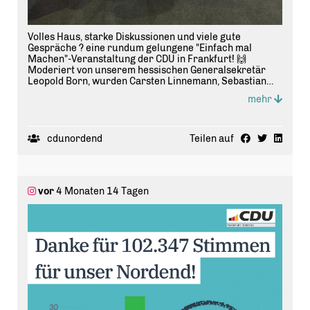
Volles Haus, starke Diskussionen und viele gute
Gespräche ? eine rundum gelungene "Einfach mal
Machen"-Veranstaltung der CDU in Frankfurt! 🙌
Moderiert von unserem hessischen Generalsekretär
Leopold Born, wurden Carsten Linnemann, Sebastian
Kurz als auch Melanie Amann viele Fragen gestellt!
mehr
Mit dabei: unsere CDU Nordend Vorsitzende
@
juliane
.staubach und viele engagierte CDUler aus
Frankfurt und der Region. Danke an alle für den tollen
Austausch! 🖤
cdunordend
Teilen auf
#
CDU
#
FrankfurtAmMain
#
Nordend
#
TeamCDU
#
PolitikVorOrt
vor
4 Monaten 14 Tagen