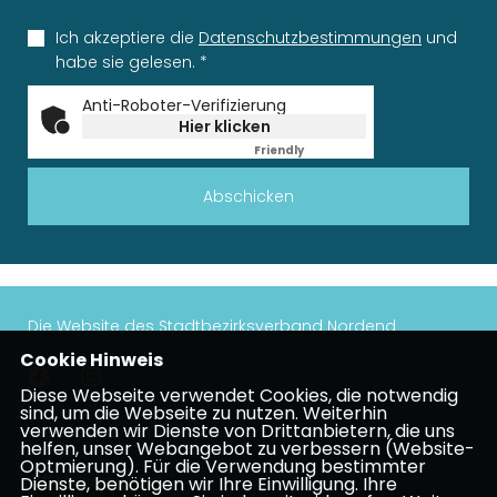
Ich akzeptiere die
Datenschutzbestimmungen
und
habe sie gelesen.
*
Anti-Roboter-Verifizierung
Hier klicken
Friendly
Captcha ⇗
Abschicken
Die Website des Stadtbezirksverband Nordend
Cookie Hinweis
Diese Webseite verwendet Cookies, die notwendig
sind, um die Webseite zu nutzen. Weiterhin
verwenden wir Dienste von Drittanbietern, die uns
Impressum
Datenschutz
Kontakt
helfen, unser Webangebot zu verbessern (Website-
Optmierung). Für die Verwendung bestimmter
CDU Frankfurt
Dienste, benötigen wir Ihre Einwilligung. Ihre