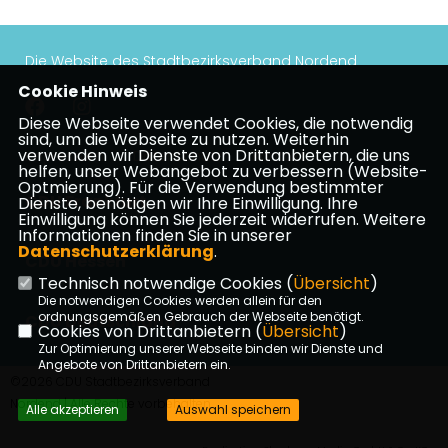
Die Website des Stadtbezirksverband Nordend
Cookie Hinweis
Diese Webseite verwendet Cookies, die notwendig
sind, um die Webseite zu nutzen. Weiterhin
verwenden wir Dienste von Drittanbietern, die uns
Impressum
Datenschutz
Kontakt
helfen, unser Webangebot zu verbessern (Website-
Optmierung). Für die Verwendung bestimmter
CDU Frankfurt
Dienste, benötigen wir Ihre Einwilligung. Ihre
Einwilligung können Sie jederzeit widerrufen. Weitere
Informationen finden Sie in unserer
Datenschutzerklärung
.
CDU Hessen
Technisch notwendige Cookies (
Übersicht
)
Die notwendigen Cookies werden allein für den
ordnungsgemäßen Gebrauch der Webseite benötigt.
CDU Deutschland
Cookies von Drittanbietern (
Übersicht
)
Zur Optimierung unserer Webseite binden wir Dienste und
Angebote von Drittanbietern ein.
©2026 CDU Stadtbezirksverband
Nordend | Alle Rechte vorbehalten.
Alle akzeptieren
Auswahl speichern