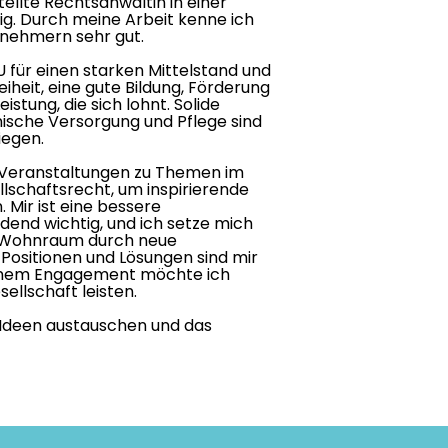
tellte Rechtsanwältin in einer
tig. Durch meine Arbeit kenne ich
rnehmern sehr gut.
U für einen starken Mittelstand und
eiheit, eine gute Bildung, Förderung
istung, die sich lohnt. Solide
nische Versorgung und Pflege sind
iegen.
e Veranstaltungen zu Themen im
lschaftsrecht, um inspirierende
. Mir ist eine bessere
dend wichtig, und ich setze mich
n Wohnraum durch neue
 Positionen und Lösungen sind mir
einem Engagement möchte ich
ellschaft leisten.
Ideen austauschen und das