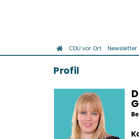
CDU vor Ort
Newsletter
Profil
D
G
Be
K