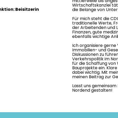
mittlerweile als anges
Wirtschaftskanzlei tä
ktion: Beisitzerin
die Belange von Unte
Für mich steht die CD
traditionelle Werte, Fr
der Arbeitenden und Le
Finanzen, gute medizi
ebenfalls wichtige Anl
Ich organisiere gern
Immobilien- und Gesel
Diskussionen zu führen
Verkehrspolitik im Nor
für die Schaffung vo
Bauprojekte ein. Klare
dabei wichtig. Mit m
meinen Beitrag zur Ges
Lasst uns gemeinsam 
Nordend gestalten!