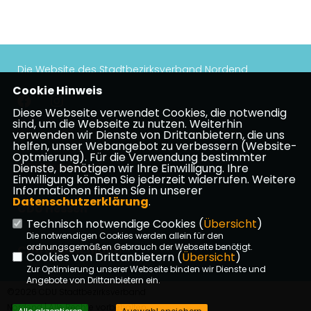
Die Website des Stadtbezirksverband Nordend
Cookie Hinweis
Diese Webseite verwendet Cookies, die notwendig
sind, um die Webseite zu nutzen. Weiterhin
verwenden wir Dienste von Drittanbietern, die uns
Impressum
Datenschutz
Kontakt
helfen, unser Webangebot zu verbessern (Website-
Optmierung). Für die Verwendung bestimmter
CDU Frankfurt
Dienste, benötigen wir Ihre Einwilligung. Ihre
Einwilligung können Sie jederzeit widerrufen. Weitere
Informationen finden Sie in unserer
Datenschutzerklärung
.
CDU Hessen
Technisch notwendige Cookies (
Übersicht
)
Die notwendigen Cookies werden allein für den
ordnungsgemäßen Gebrauch der Webseite benötigt.
CDU Deutschland
Cookies von Drittanbietern (
Übersicht
)
Zur Optimierung unserer Webseite binden wir Dienste und
Angebote von Drittanbietern ein.
©2026 CDU Stadtbezirksverband
Nordend | Alle Rechte vorbehalten.