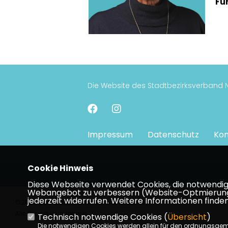
Fu
Die Website des Stadtbezirksverband
Impressum
Datenschutz
Kon
Cookie Hinweis
Diese Webseite verwendet Cookies, die notwendig s
Webangebot zu verbessern (Website-Optmierung). F
jederzeit widerrufen. Weitere Informationen finden
©2026 CDU Stadtbezirksverband Nordend |
Alle Rechte vorbehalten.
Technisch notwendige Cookies (
Übersicht
)
Die notwendigen Cookies werden allein für den ordnungsge