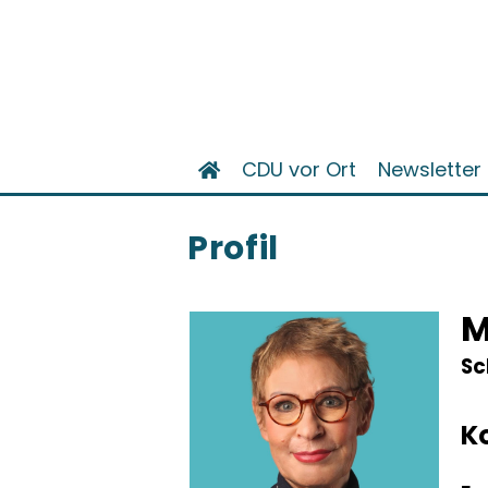
CDU vor Ort
Newsletter
Profil
M
Sc
K