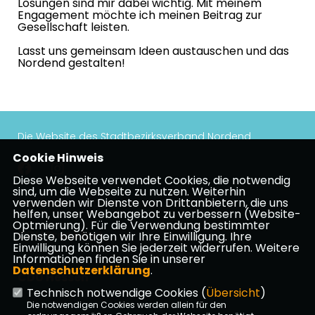
Lösungen sind mir dabei wichtig. Mit meinem
Engagement möchte ich meinen Beitrag zur
Gesellschaft leisten.
Lasst uns gemeinsam Ideen austauschen und das
Nordend gestalten!
Die Website des Stadtbezirksverband Nordend
Cookie Hinweis
Diese Webseite verwendet Cookies, die notwendig
sind, um die Webseite zu nutzen. Weiterhin
verwenden wir Dienste von Drittanbietern, die uns
Impressum
Datenschutz
Kontakt
helfen, unser Webangebot zu verbessern (Website-
Optmierung). Für die Verwendung bestimmter
CDU Frankfurt
Dienste, benötigen wir Ihre Einwilligung. Ihre
Einwilligung können Sie jederzeit widerrufen. Weitere
Informationen finden Sie in unserer
Datenschutzerklärung
.
CDU Hessen
Technisch notwendige Cookies (
Übersicht
)
Die notwendigen Cookies werden allein für den